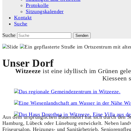
Protokolle
Sitzungskalender
Kontakt
Suche
Suche
Senden
Unser Dorf
Witzeeze
ist eine idyllisch im Grünen ge
Kiesseen 
Aus dem ursprünglichen Bauerndorf hat sich durch den S
Hamburg, Lübeck oder Lüneburg entwickelt. Neben landw
Friseursalon, Heizungs- und Sanitärbetrieb, Seniorenpfl